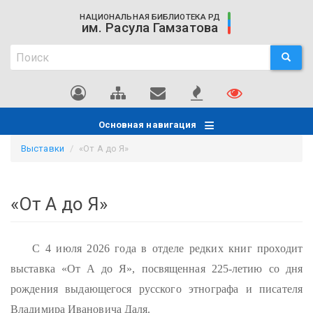
Перейти
НАЦИОНАЛЬНАЯ БИБЛИОТЕКА РД
к
им. Расула Гамзатова
основному
Поиск
содержанию
ПОИСК
Поиск
Основная навигация
Выставки
«От А до Я»
«От А до Я»
С 4 июля 2026 года в отделе редких книг проходит
выставка «От А до Я», посвященная 225-летию со дня
рождения выдающегося русского этнографа и писателя
Владимира Ивановича Даля.