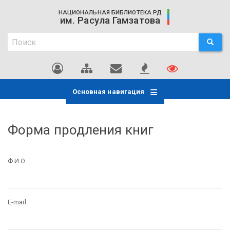
Перейти
НАЦИОНАЛЬНАЯ БИБЛИОТЕКА РД
к
им. Расула Гамзатова
основному
Поиск
содержанию
ПОИСК
Поиск
Основная навигация
Форма продления книг
Ф.И.О.
E-mail