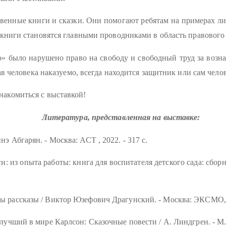
венные книги и сказки. Они помогают ребятам на примерах лит
книги становятся главными проводниками в область правового
» было нарушено право на свободу и свободный труд за вознаг
ав человека наказуемо, всегда находится защитник или сам чело
накомиться с выставкой!
Литература, представленная на выставке:
 Абгарян. - Москва: АСТ , 2022. - 317 с.
: из опыта работы: книга для воспитателя детского сада: сборн
ы рассказы / Виктор Юзефович Драгунский. - Москва: ЭКСМО, 2
учший в мире Карлсон: Сказочные повести / А. Линдгрен. - М.: 