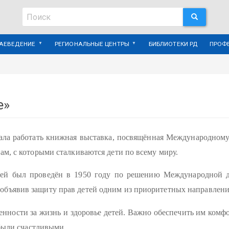
Поиск
ПОИСК
Поиск
РАЕВЕДЕНИЕ
РЕГИОНАЛЬНЫЕ ЦЕНТРЫ
БИБЛИОТЕКИ РД
ПРОФ
е»
ачала работать книжная выставка, посвящённая Международному
ам, с которыми сталкиваются дети по всему миру.
ей был проведён в 1950 году по решению Международной д
бъявив защиту прав детей одним из приоритетных направлений
енности за жизнь и здоровье детей. Важно обеспечить им комфо
 были счастливыми.