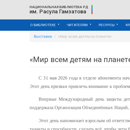
Перейти
НАЦИОНАЛЬНАЯ БИБЛИОТЕКА РД
к
им. Расула Гамзатова
основному
содержанию
О БИБЛИОТЕКЕ
ЧИТАТЕЛЯМ
РЕСУРСЫ
К
Выставки
«Мир всем детям на планете»
«Мир всем детям на планет
С 31 мая 2026 года в отделе абонемента н
Этот день призван привлечь внимание к проблем
Впервые Международный день защиты дет
поддержала Организация Объединённых Наций, о
Этот день напоминает взрослым об ответств
таланты и способности, сделать всё, чтобы дети