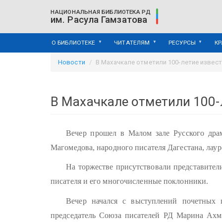
Перейти
НАЦИОНАЛЬНАЯ БИБЛИОТЕКА РД
к
им. Расула Гамзатова
основному
содержанию
О БИБЛИОТЕКЕ
ЧИТАТЕЛЯМ
РЕСУРСЫ
К
Новости
В Махачкале отметили 100-летие извес
В Махачкале отметили 100-
Вечер прошел в Малом зале Русского дра
Магомедова, народного писателя Дагестана, ла
На торжестве присутствовали представители
писателя и его многочисленные поклонники.
Вечер начался с выступлений почетных г
председатель Союза писателей РД Марина Ахм