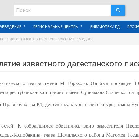
Поиск
ПОИСК
Поиск
РАЕВЕДЕНИЕ
РЕГИОНАЛЬНЫЕ ЦЕНТРЫ
БИБЛИОТЕКИ РД
ПРОФ
тного дагестанского писателя Мусы Магомедова
летие известного дагестанского пи
матического театра имени М. Горького. Он был посвящен 
уреата республиканской премии имени Сулеймана Стальского и 
 Правительства РД, деятели культуры и литературы, главы му
остей. К собравшимся обратились врио заместителя Предс
едова-Колюбакина, глава Шамильского района Магомед Гасан