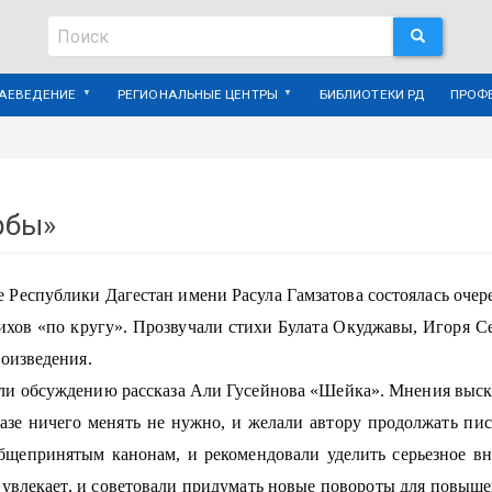
Поиск
ПОИСК
Поиск
РАЕВЕДЕНИЕ
РЕГИОНАЛЬНЫЕ ЦЕНТРЫ
БИБЛИОТЕКИ РД
ПРОФ
рбы»
е Республики Дагестан имени Расула Гамзатова состоялась очер
ихов «по кругу». Прозвучали стихи Булата Окуджавы, Игоря С
оизведения.
ли обсуждению рассказа Али Гусейнова «Шейка». Мнения выск
азе ничего менять не нужно, и желали автору продолжать пис
общепринятым канонам, и рекомендовали уделить серьезное в
е увлекает, и советовали придумать новые повороты для повыше