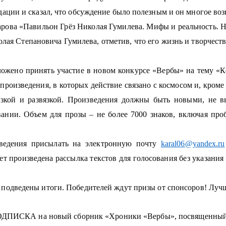
ации и сказал, что обсуждение было полезным и он многое возь
арова «Павильон Грёз Николая Гумилева. Мифы и реальность. Н
лая Степановича Гумилева, отметив, что его жизнь и творчес
жено принять участие в новом конкурсе «Вербы» на тему «Ко
роизведения, в которых действие связано с космосом и, кроме 
язкой и развязкой. Произведения должны быть новыми, не в
ании. Объем для прозы – не более 7000 знаков, включая пр
зведения присылать на электронную почту
karal06@yandex.ru
 произведена рассылка текстов для голосования без указания 
т подведены итоги. Победителей ждут призы от спонсоров! Луч
ПИСКА на новый сборник «Хроники «Вербы», посвященный 