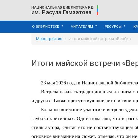
Перейти
НАЦИОНАЛЬНАЯ БИБЛИОТЕКА РД
к
им. Расула Гамзатова
основному
содержанию
О БИБЛИОТЕКЕ
ЧИТАТЕЛЯМ
РЕСУРСЫ
К
Мероприятия
Итоги майской встречи «Вербы»
Итоги майской встречи «Ве
23 мая 2026 года в Национальной библиотек
Встреча началась традиционным чтением ст
и других. Также присутствующие читали свои пр
Большое внимание участники встречи удели
глубоко критичных. Одни полагали, что в расск
стиль автора, считая его не соответствующим 
основное внимание на сюжет, отмечая, что он н