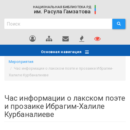
Перейти
НАЦИОНАЛЬНАЯ БИБЛИОТЕКА РД
к
им. Расула Гамзатова
основному
Поиск
содержанию
ПОИСК
Поиск
Основная навигация
Мероприятия
Час информации о лакском поэте и прозаике Ибрагим-
Халиле Курбаналиеве
Час информации о лакском поэте
и прозаике Ибрагим-Халиле
Курбаналиеве