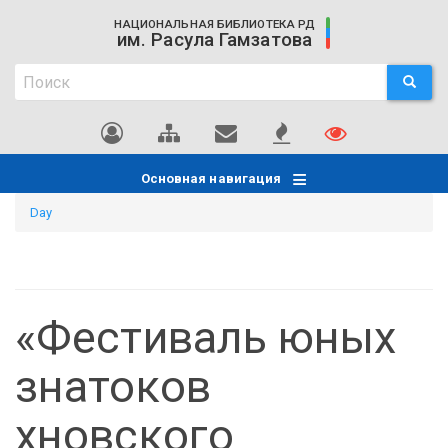
Перейти
НАЦИОНАЛЬНАЯ БИБЛИОТЕКА РД
к
им. Расула Гамзатова
основному
Поиск
содержанию
ПОИСК
Поиск
Основная навигация
Day
«Фестиваль юных
знатоков
хновского